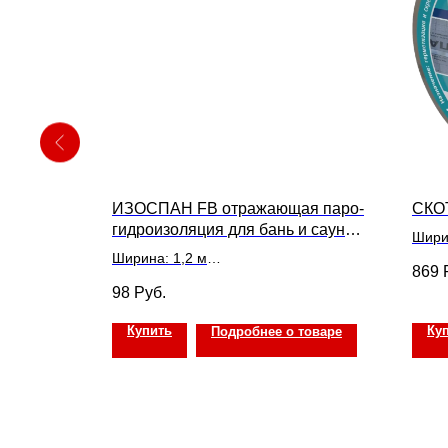
 (70м2)
ИЗОСПАН FB отражающая паро-
СКО
гидроизоляция для бань и саун
Шири
(35м2)
Ширина: 1,2 м
Темп
869
рименения
Площадь: 35 м2
матер
98
Руб.
Температурный диапазон применения
Цена 
материала: -60 до +140°С
Купить
Ку
товаре
Подробнее о товаре
Цена указана за 1 м2
ИЗОСПАН FB отражающая паро-
гидроизоляция для бань и саун (35м2)