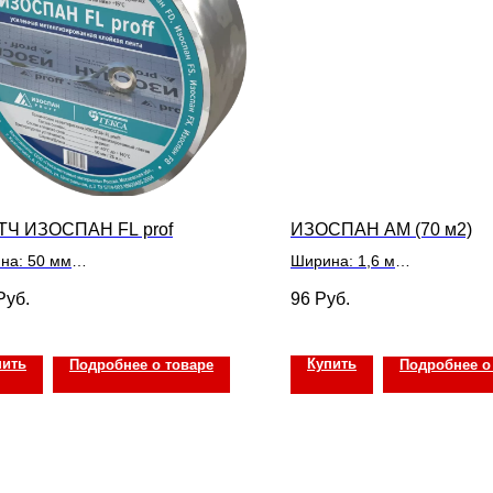
ТЧ ИЗОСПАН FL prof
ИЗОСПАН АМ (70 м2)
на: 50 мм
Ширина: 1,6 м
ературный диапазон применения
Площадь: 70 м2
Руб.
96
Руб.
иала: От -40° С до + 80° С
Температурный диапазон 
за 1шт:
материала: от -60 до + 80°
Цена указана за 1 м2
пить
Купить
Подробнее о товаре
Подробнее о