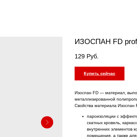
ИЗОСПАН FD pro
129
Руб.
Купить сейчас
Изоспан FD — материал, выпо
металлизированной полипроп
Свойства материала Изоспан F
пароизоляции с эффекто
скатных кровель, каркас
внутренних элементов к
помещения, а также дл