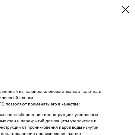
f
лненный из полипропиленового тканого полотна и
иленовой пленки.
D позволяют применять его в качестве:
м энергосбережения в конструкциях утепленных
ных стен и перекрытий для защиты утеплителя и
онструкций от проникновения паров воды изнутри
я предотвращения проникновения частиц