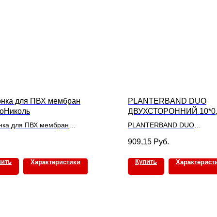
нка для ПВХ мембран
PLANTERBAND DUO
оНиколь
ДВУХСТОРОННИЙ 10*0
(КОРОБКА 6 РУЛОНОВ)
нка для ПВХ мембран
PLANTERBAND DUO
оНиколь
ДВУХСТОРОННИЙ 10*0,5м
909,15
Руб.
за 1 шт. :
6 РУЛОНОВ)
Цена за 1 шт. :
пить
Купить
Характеристики
Характерист