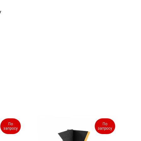
т
По
По
запросу
запросу