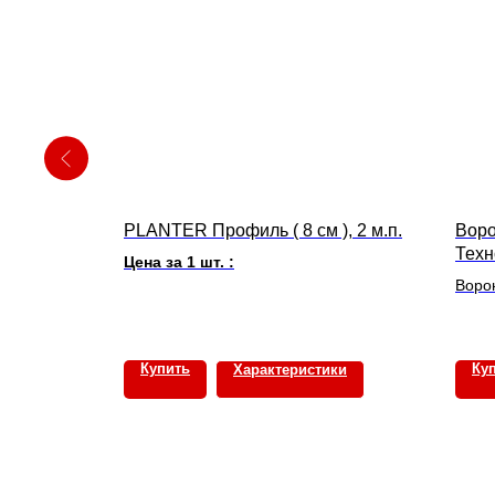
ан
PLANTER Профиль ( 8 см ), 2 м.п.
Воро
Техн
Цена за 1 шт. :
Воро
Техн
Цена 
Купить
Ку
ки
Характеристики