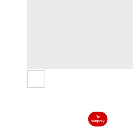
По
По
запросу
запросу