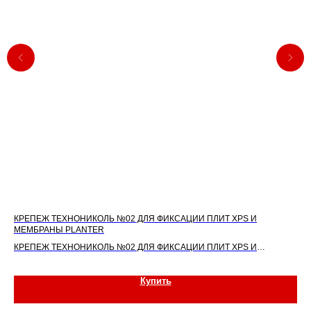
КРЕПЕЖ ТЕХНОНИКОЛЬ №02 ДЛЯ ФИКСАЦИИ ПЛИТ XPS И
КР
МЕМБРАНЫ PLANTER
МЕ
КРЕПЕЖ ТЕХНОНИКОЛЬ №02 ДЛЯ ФИКСАЦИИ ПЛИТ XPS И
КР
МЕМБРАНЫ PLANTER
МЕ
Купить
Цена за 1 шт. :
Цен