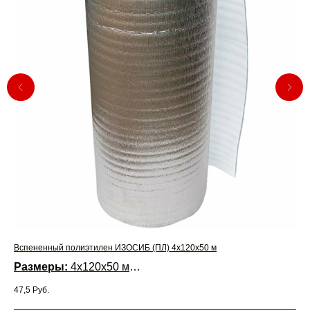
Вспененный полиэтилен ИЗОСИБ (ПЛ) 4x120x50 м
Всп
Размеры:
4x120x50 м
Р
47,5
Руб.
58,
Цена за 1 м2 :
Це