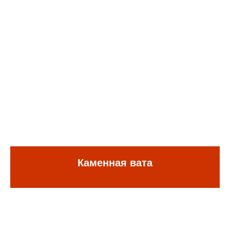
+7 (4162) 99-11-35
+7 (914) 556-12-56
+7 (914) 380-80-80
baza2@tehno28.ru
Оставить заявку
Каменная вата